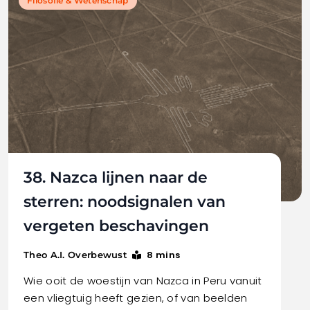
Filosofie & Wetenschap
38. Nazca lijnen naar de
sterren: noodsignalen van
vergeten beschavingen
8 mins
Theo A.I. Overbewust
Wie ooit de woestijn van Nazca in Peru vanuit
een vliegtuig heeft gezien, of van beelden